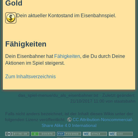
Gold
Dein aktueller Kontostand im Eisenbahnspiel.
Fähigkeiten
Dein Eisenbahner hat
Fähigkeiten
, die Du durch Deine
Aktionen im Spiel steigerst.
Zum Inhaltsverzeichnis
das_spiel-menue/du_als_eisenbahner.txt
· Zuletzt geändert:
21/10/2017 11:00 von
staatsbahn
Falls nicht anders bezeichnet, ist der Inhalt dieses Wikis unter der
folgenden Lizenz veröffentlicht:
CC Attribution-Noncommercial-
Share Alike 4.0 International